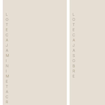
L
L
O
O
T
T
E
E
C
C
A
A
J
J
A
A
M
S
I
O
N
B
I
R
M
E
E
T
A
C
R