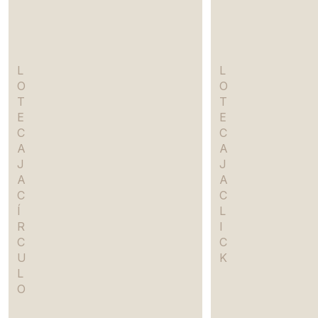
L
L
O
O
T
T
E
E
C
C
A
A
J
J
A
A
C
C
Í
L
R
I
C
C
U
K
L
O