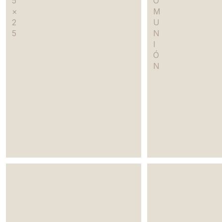
5
O
×
M
2
U
5
N
I
Ó
N