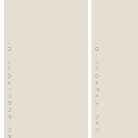
L
L
O
O
T
T
E
E
B
B
O
O
X
X
C
N
O
A
M
V
U
I
N
D
I
A
Ó
D
N