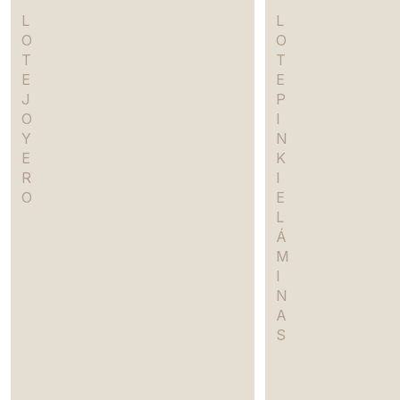
L
L
O
O
T
T
E
E
J
P
O
I
Y
N
E
K
R
I
O
E
L
Á
M
I
N
A
S