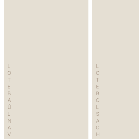
L
L
O
O
T
T
E
E
B
B
A
O
Ú
L
L
S
N
A
A
C
V
H