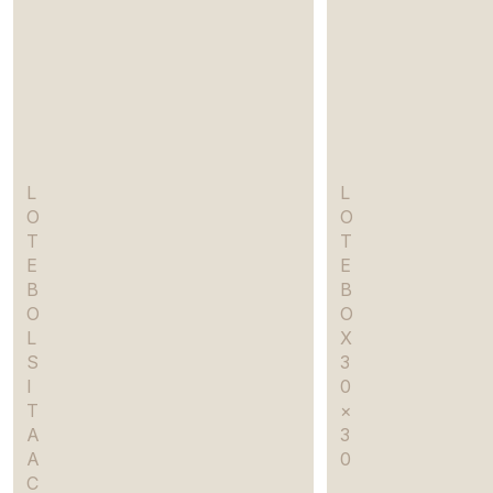
L
L
O
O
T
T
E
E
B
B
O
O
L
X
S
3
I
0
T
×
A
3
A
0
C